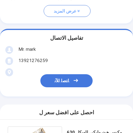
عرض المزيد
تفاصيل الاتصال
Mr. mark
13921276259
ﺎﺘﺼﻟ ﺍﻶﻧ
احصل على افضل سعر ل
مكبس هيدروليكي للهيكل 630