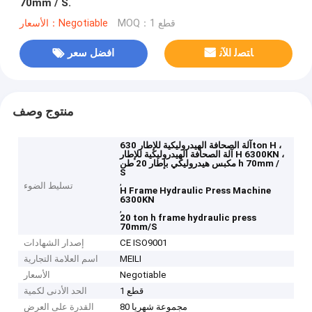
70mm / S.
MOQ：1 قطع
الأسعار：Negotiable
ﺎﺘﺼﻟ ﺍﻶﻧ
افضل سعر
منتوج وصف
آلة الصحافة الهيدروليكية للإطار 630ton H ،
آلة الصحافة الهيدروليكية للإطار H 6300KN ،
مكبس هيدروليكي بإطار 20 طن h 70mm /
S
,
تسليط الضوء
H Frame Hydraulic Press Machine
6300KN
,
20 ton h frame hydraulic press
70mm/S
CE ISO9001
إصدار الشهادات
MEILI
اسم العلامة التجارية
Negotiable
الأسعار
1 قطع
الحد الأدنى لكمية
80 مجموعة شهريا
القدرة على العرض