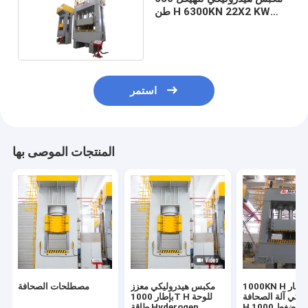
طن H 6300KN 22X2 KW
70mm / S.
استمر
المنتجات الموصى بها
1000KN H الإطار
مكبس هيدروليكي معزز
مصطلحات الصحافة
وليكي آلة الصحافة
بإطار 1000T H للوحة
طاقة Hyderogen