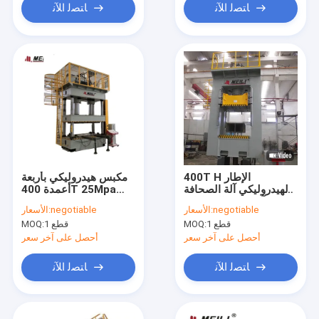
ﺎﺘﺼﻟ ﺍﻶﻧ
ﺎﺘﺼﻟ ﺍﻶﻧ
400T H الإطار
مكبس هيدروليكي بأربعة
الهيدروليكي آلة الصحافة
أعمدة 400T 25Mpa
آلة تقليم السيارات
HMI ISO
negotiable
الأسعار:
negotiable
الأسعار:
الهيدروليكية المؤازرة
1 قطع
MOQ:
1 قطع
MOQ:
أحصل على آخر سعر
أحصل على آخر سعر
ﺎﺘﺼﻟ ﺍﻶﻧ
ﺎﺘﺼﻟ ﺍﻶﻧ