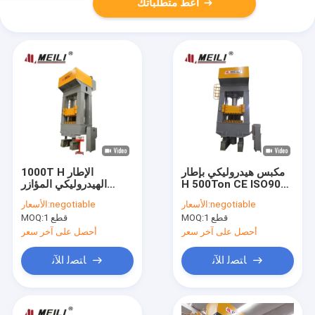
أعط متطلباتك
مكبس هيدروليكي بإطار
1000T H الإطار
H 500Ton CE ISO9001
الهيدروليكي المؤازر
70 مم / S سرعة وسادة
55kw للوحة الطاقة
negotiable
الأسعار:
negotiable
الأسعار:
العودة
Hyderogen
1 قطع
MOQ:
1 قطع
MOQ:
أحصل على آخر سعر
أحصل على آخر سعر
ﺎﺘﺼﻟ ﺍﻶﻧ
ﺎﺘﺼﻟ ﺍﻶﻧ