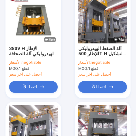
آلة الضغط الهيدروليكي
380V H الإطار
للإطار 500T H لتشكيل
الهيدروليكي آلة الصحافة
10-15mm / S بالضغط
315 طن العودة 70mm /
negotiable
الأسعار:
negotiable
الأسعار:
S عالية الدقة
1 قطع
MOQ:
1 قطع
MOQ:
أحصل على آخر سعر
أحصل على آخر سعر
ﺎﺘﺼﻟ ﺍﻶﻧ
ﺎﺘﺼﻟ ﺍﻶﻧ
منزل
المنتجات
حول بنا