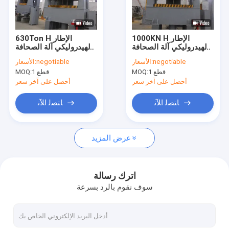
اتصل بنا
1000KN H الإطار
630Ton H الإطار
الهيدروليكي آلة الصحافة
الهيدروليكي آلة الصحافة
آلة الصحافة الهيدروليكية الإطار H
H نوع الضغط 1000T
المؤازرة الهيدروليكية
negotiable
الأسعار:
negotiable
الأسعار:
الصحافة
1 قطع
MOQ:
1 قطع
MOQ:
آلة ضغط هيدروليكية بأربعة أعمدة
أحصل على آخر سعر
أحصل على آخر سعر
آلة الصحافة الهيدروليكية الإطار C
ﺎﺘﺼﻟ ﺍﻶﻧ
ﺎﺘﺼﻟ ﺍﻶﻧ
مكبس هيدروليكي عالي السرعة
عرض المزيد
مكبس السحب الهيدروليكي
مكبس طاولة هيدروليكي
اترك رسالة
سوف نقوم بالرد بسرعة
مكبس التشذيب الهيدروليكي
مكبس هيدروليكي مركب