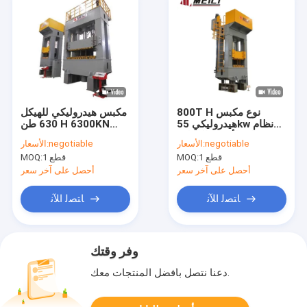
800T H نوع مكبس
مكبس هيدروليكي للهيكل
هيدروليكي 55kw نظام
630 طن H 6300KN
مؤازر لأجهزة المطبخ
22X2 KW 70mm / S.
negotiable
الأسعار:
negotiable
الأسعار:
المنزلية
1 قطع
MOQ:
1 قطع
MOQ:
أحصل على آخر سعر
أحصل على آخر سعر
ﺎﺘﺼﻟ ﺍﻶﻧ
ﺎﺘﺼﻟ ﺍﻶﻧ
وفر وقتك
دعنا نتصل بأفضل المنتجات معك.